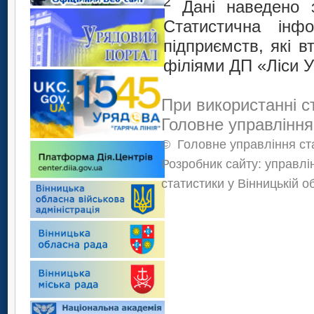
2
Дані наведено 
Статистична інф
підприємств, які 
філіями ДП «Ліси У
При використанні с
Головне управління
©
Головне управління ста
Розробник сайту: управлі
статистики у Вінницькій о