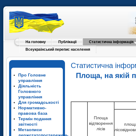
На головну
Публікації
Статистична інформація
Всеукраїнський перепис населення
Статистична інфор
Площа, на якій 
Про Головне
управління
Діяльність
Головного
управління
Для громадськості
Нормативно-
правова база
Площа
Термін подання
відтворення
звітності
площ
лісів
Метаописи
лісовідно
держстатспостережень