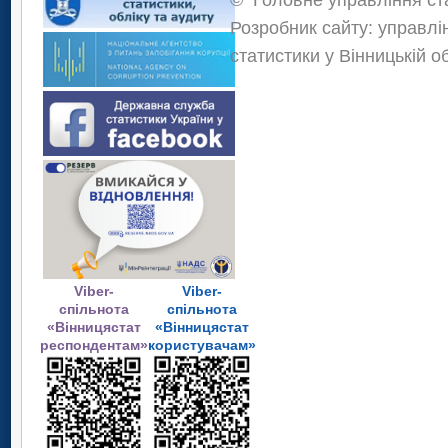
Розробник сайту: управлі
статистики у Вінницькій о
Viber-
Viber-
спільнота
спільнота
«Вінницястат
«Вінницястат
респондентам»
користувачам»