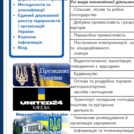
Усі види економічної діяльнос
Методологія та
Сільське, лісове та рибне
класифікації
господарство
Єдиний державний
реєстр підприємств
Добувна промисловість і розр
і організацій
кар’єрів
України
Переробна промисловість
Корисна
інформація
Постачання електроенергії, га
Вхід
та кондиційованого
повітря
Водопостачання; каналізація,
поводження з відходами
Будівництво
Оптова та роздрібна торгівля;
автотранспортних
засобів і мотоциклів
Транспорт, складське господар
поштова та кур'єрська
діяльність
Тимчасове розміщування й
організація харчування
Інформація та телекомунікації