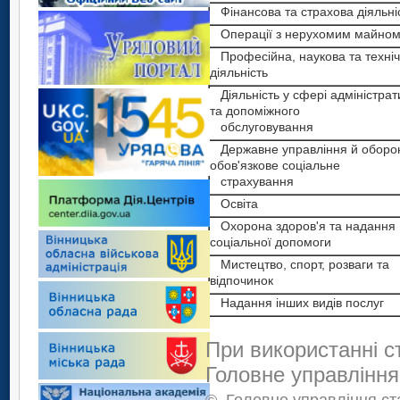
Фінансова та страхова діяльні
Операції з нерухомим майно
Професійна, наукова та техні
діяльність
Діяльність у сфері адміністрат
та допоміжного
обслуговування
Державне управління й оборо
обов'язкове соціальне
страхування
Освіта
Охорона здоров'я та надання
соціальної допомоги
Мистецтво, спорт, розваги та
відпочинок
Надання інших видів послуг
При використанні с
Головне управління
©
Головне управління ста