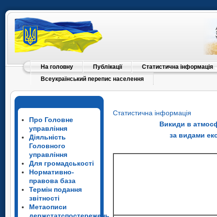
На головну
Публікації
Статистична інформація
Всеукраїнський перепис населення
Статистична інформація
Про Головне
Викиди в атмосф
управління
за видами ек
Діяльність
Головного
управління
Для громадськості
Нормативно-
правова база
Термін подання
звітності
Метаописи
держстатспостережень