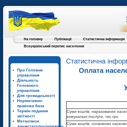
На головну
Публікації
Статистична інформація
Всеукраїнський перепис населення
Статистична інфор
Оплата насел
Про Головне
управління
Діяльність
Головного
управління
Для громадськості
Нормативно-
правова база
Суми коштів, нарахованих нас
Термін подання
Суми коштів, нарахованих насе
комунальні послуги, тис.грн
звітності
комунальні послуги, тис.грн
Суми коштів, нарахованих нас
Метаописи
Суми коштів, сплачених насел
Суми коштів, сплачених населе
комунальні послуги, тис.грн
держстатспостережень
послуги, тис.грн