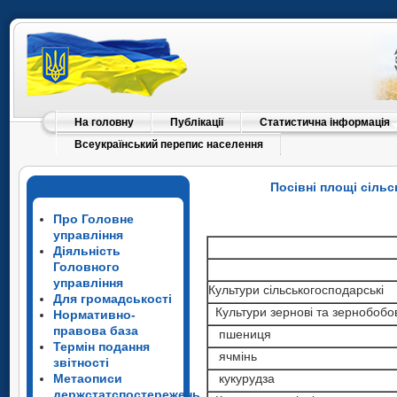
На головну
Публікації
Статистична інформація
Всеукраїнський перепис населення
Посівні площі сіль
Про Головне
управління
Діяльність
Головного
управління
Культури сільськогосподарські
Для громадськості
Культури зернові та зернобобов
Нормативно-
правова база
пшениця
Термін подання
ячмінь
звітності
Метаописи
кукурудза
держстатспостережень