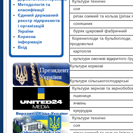
Культури технічні
Методологія та
соя
класифікації
Єдиний державний
ріпак озимий та кольза (ріпак 
реєстр підприємств
соняшник
і організацій
буряк цукровий фабричний
України
Корисна
Коренеплоди та бульбоплоди, к
інформація
продовольчі
Вхід
картопля
культури овочеві відкритого ґр
Культури кормові
Культури сільськогосподарські
Культури зернові та зернобобов
пшениця
ячмінь
кукурудза
Культури технічні
соя
ріпак озимий та кольза (ріпак 