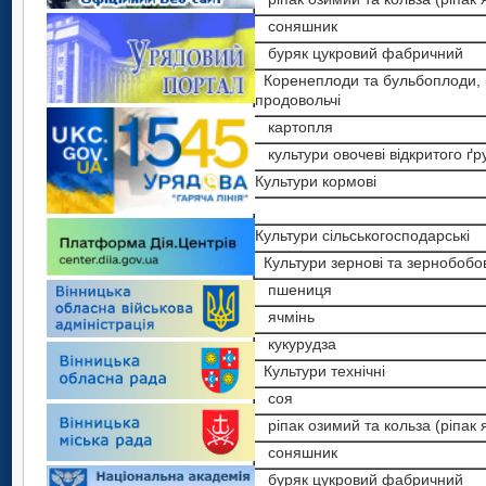
соняшник
буряк цукровий фабричний
Коренеплоди та бульбоплоди, к
продовольчі
картопля
культури овочеві відкритого ґр
Культури кормові
Культури сільськогосподарські
Культури зернові та зернобобов
пшениця
ячмінь
кукурудза
Культури технічні
соя
ріпак озимий та кольза (ріпак 
соняшник
буряк цукровий фабричний