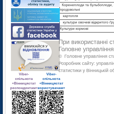
Коренеплоди та бульбоплоди, к
продовольчі
картопля
культури овочеві відкритого ґр
Культури кормові
При використанні с
Головне управління
©
Головне управління ста
Розробник сайту: управлі
статистики у Вінницькій о
Viber-
Viber-
спільнота
спільнота
«Вінницястат
«Вінницястат
респондентам»
користувачам»