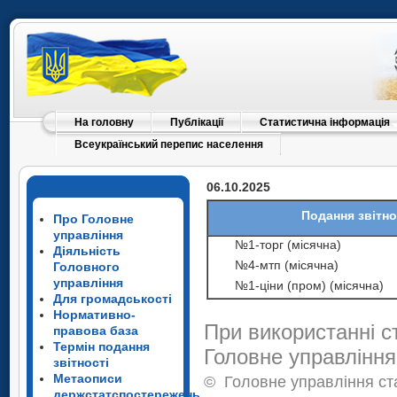
На головну
Публікації
Статистична інформація
Всеукраїнський перепис населення
06.10.2025
Подання звітно
Про Головне
управління
№1-торг (місячна)
Діяльність
№4-мтп (місячна)
Головного
управління
№1-ціни (пром) (місячна)
Для громадськості
Нормативно-
При використанні с
правова база
Термін подання
Головне управління
звітності
Метаописи
©
Головне управління ста
держстатспостережень