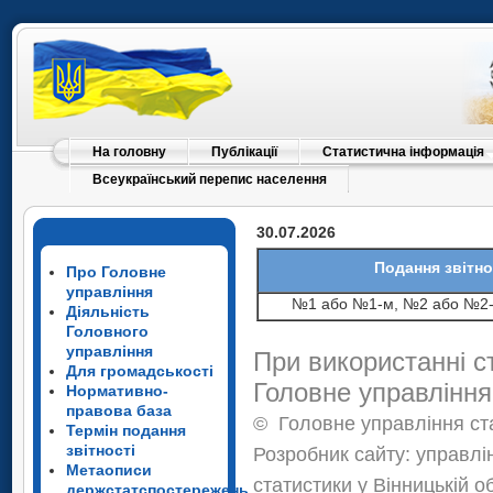
На головну
Публікації
Статистична інформація
Всеукраїнський перепис населення
30.07.2026
Подання звітно
Про Головне
управління
№1 або №1-м, №2 або №2
Діяльність
Головного
управління
При використанні с
Для громадськості
Головне управління
Нормативно-
правова база
©
Головне управління ста
Термін подання
звітності
Розробник сайту: управлі
Метаописи
статистики у Вінницькій о
держстатспостережень