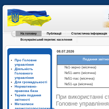
На головну
Публікації
Статистична інформація
Всеукраїнський перепис населення
08.07.2026
Подання звітно
Про Головне
управління
№1-зерно (місячна)
Діяльність
№51-авто (місячна)
Головного
управління
№51-пас (місячна)
Для громадськості
№51-ца (місячна)
Нормативно-
правова база
Термін подання
При використанні с
звітності
Головне управління
Метаописи
держстатспостережень