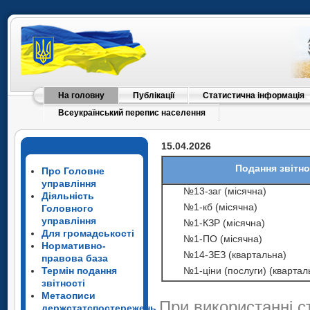
На головну
Публікації
Статистична інформація
Всеукраїнський перепис населення
15.04.2026
Подання звітно
Про Головне
управління
№13-заг (місячна)
Діяльність
№1-кб (місячна)
Головного
управління
№1-КЗР (місячна)
Для громадськості
№1-ПО (місячна)
Нормативно-
№14-ЗЕЗ (квартальна)
правова база
Термін подання
№1-ціни (послуги) (квартал
звітності
Метаописи
При використанні с
держстатспостережень