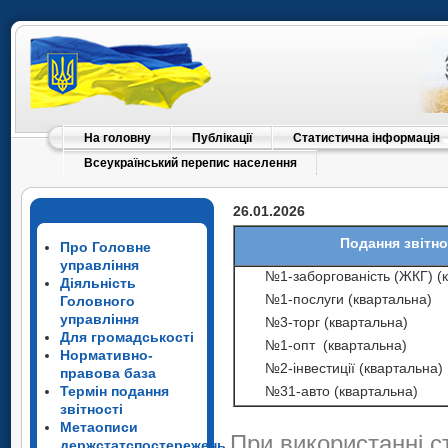
На головну
Публікації
Статистична інформація
Всеукраїнський перепис населення
26.01.2026
Подання звітно
Про Головне
управління
№1-заборгованість (ЖКГ) (
Діяльність
№1-послуги (квартальна)
Головного
управління
№3-торг (квартальна)
Для громадськості
№1-опт (квартальна)
Нормативно-
№2-інвестиції (квартальна)
правова база
Термін подання
№31-авто (квартальна)
звітності
Метаописи
При використанні с
держстатспостережень