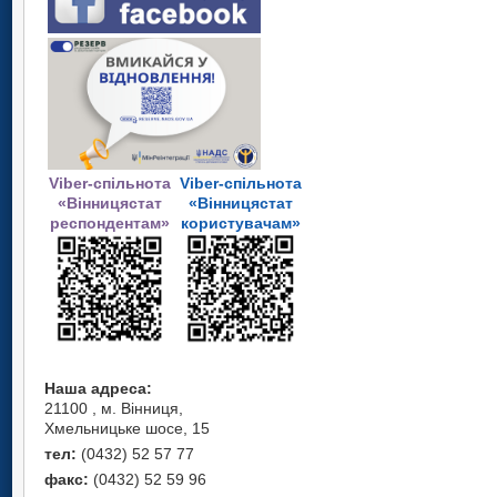
Viber-спільнота
Viber-спільнота
«Вінницястат
«Вінницястат
респондентам»
користувачам»
Наша адреса:
21100 , м. Вінниця,
Хмельницьке шосе, 15
тел:
(0432) 52 57 77
факс:
(0432) 52 59 96