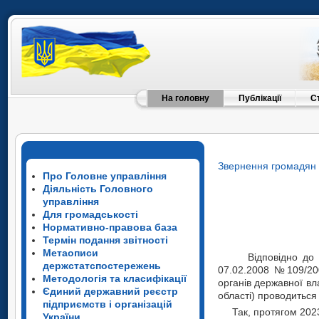
На головну
Публікації
С
Звернення громадян
Про Головне управління
Діяльність Головного
управління
Для громадськості
Нормативно-правова база
Термін подання звітності
Метаописи
Відповідно до вимо
держстатспостережень
07.02.2008 №109/200
Методологія та класифікації
органів державної вл
Єдиний державний реєстр
області) проводитьс
Відповідно до 
підприємств і організацій
Так, протягом 2023 р
07.02.2008 №109/20
України