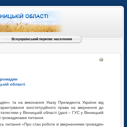
Всеукраїнський перепис населення
громадян
ькій області
ян» та на виконання Указу Президента України від
арантування конституційного права на звернення до
тистики у Вінницькій області (далі – ГУС у Вінницькій
і громадянами питання.
адян” та на виконання Указу Президента України від
ись питання «Про стан роботи зі зверненнями громадян
арантування конституційного права на звернення до