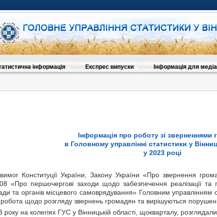
татистична інформація
Експрес випуски
Інформація для медіа
Інформація про роботу зі зверненнями 
в Головному управлінні статистики у Вінниц
у 2023 році
г Конституції України, Закону України «Про звернення громад
8 «Про першочергові заходи щодо забезпечення реалізації та г
ади та органів місцевого самоврядування» Головним управлінням ста
я робота щодо розгляду звернень громадян та вирішуються порушен
вимог Конституції України, Закону України „Про звернення гром
оку на колегіях ГУС у Вінницькій області, щокварталу, розглядал
08 „Про першочергові заходи щодо забезпечення реалізації та г