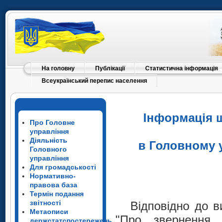
На головну
Публікації
Статистична інформація
Всеукраїнський перепис населення
Інформація щ
Про Головне
управління
Діяльність
в Головному у
Головного
управління
Для громадськості
Відповідно до в
Нормативно-
правова база
„Про звернення
Термін подання
звітності
Президента Укр
Відповідно до в
Метаописи
"Про звернення
першочергові за
держстатспостережень