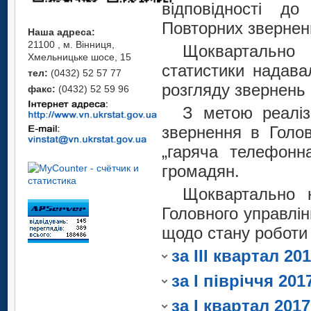
громадян.
відповідності до
За звітний пері
питання – 19 (26,8
Повторних звернен
Згідно з план
Вінницькій област
За звітний пері
Наша адреса:
державних служ
21100 , м. Вінниця,
потребують соціал
Щоквартально
Вінницькій област
Хмельницьке шосе, 15
самоврядува
було здійснен
статистики надав
потребують соціал
тел:
(0432) 52 57 77
облдержадмініст
законодавством те
розгляду звернень
факс:
(0432) 52 59 96
було здійснен
перепідготовки та 
не надходило.
законодавством те
З метою реаліз
13 по 24 березня
Щоквартально
звернення в Голов
не надходило.
відділу докуме
статистики надає
„гаряча телефонна
Щоквартально
виконання прийн
розгляду звернень
громадян.
статистики надає
програмою для від
З метою реаліз
розгляду звернень
Щоквартально н
контролю щодо 
звернення в Голов
Головного управлі
З метою реаліз
органів вик
"гаряча телефонн
щодо стану роботи
звернення в Голов
райдержадмініс
громадян.
„гаряча телефонн
за ІII квартал 20
облдержадміністра
громадян.
та інших централь
за І півріччя 201
Вінницькій області
за І квартал 201