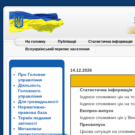
На головну
Публікації
Статистична інформація
Всеукраїнський перепис населення
14.12.2026
Про Головне
управління
Діяльність
Статистична інформація
Головного
управління
Індекси споживчих цін на т
Для громадськості
Індекси споживчих цін на т
Нормативно-
Експрес-випуск
правова база
Індекси споживчих цін у Він
Термін подання
звітності
Пресвипуск
Метаописи
Цінова ситуація на споживч
держстатспостережень