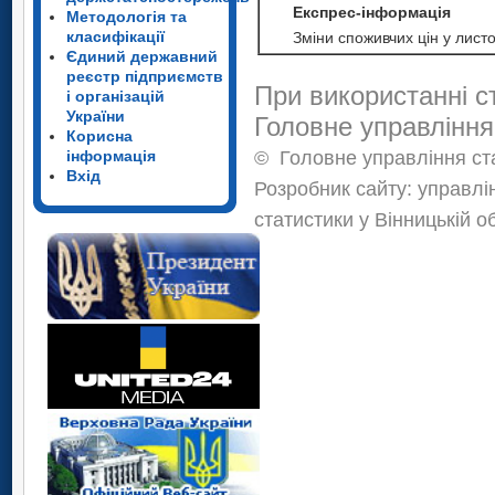
Експрес-інформація
Методологія та
класифікації
Зміни споживчих цін у лист
Єдиний державний
реєстр підприємств
При використанні с
і організацій
України
Головне управління
Корисна
©
Головне управління ста
інформація
Вхід
Розробник сайту: управлі
статистики у Вінницькій о