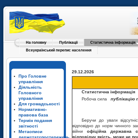
На головну
Публікації
Статистична інформація
Всеукраїнський перепис населення
29.12.2026
Про Головне
управління
Діяльність
Статистична інформація
Головного
управління
Робоча сила
публікацію 
Для громадськості
Нормативно-
правова база
Беручи до уваги відсутніс
Термін подання
відповідно до норм чинного зак
звітності
війни
офіційна державна с
Метаописи
відповідну якість, може не 
держстатспостережень