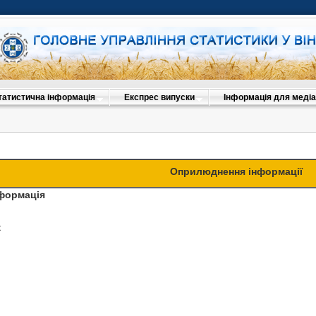
татистична інформація
Експрес випуски
Інформація для медіа
Оприлюднення інформації
нформація
к