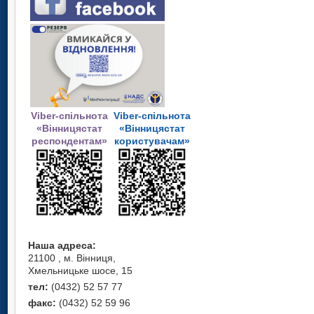
Viber-спільнота
Viber-спільнота
«Вінницястат
«Вінницястат
респондентам»
користувачам»
Наша адреса:
21100 , м. Вінниця,
Хмельницьке шосе, 15
тел:
(0432) 52 57 77
факс:
(0432) 52 59 96