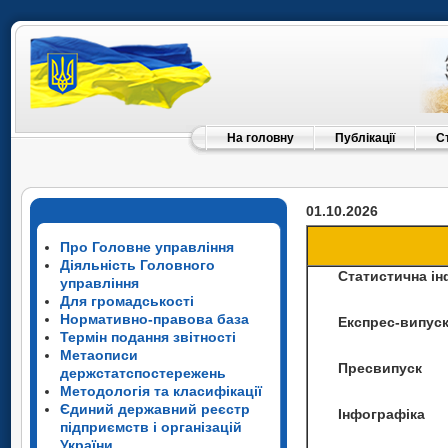
На головну
Публікації
С
01.10.2026
Про Головне управління
Діяльність Головного
Статистична і
управління
Для громадськості
Нормативно-правова база
Експрес-випус
Термін подання звітності
Метаописи
Пресвипуск
держстатспостережень
Методологія та класифікації
Єдиний державний реєстр
Інфографіка
підприємств і організацій
України