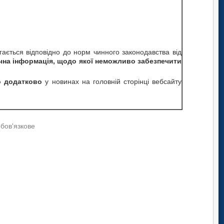
агається відповідно до норм чинного законодавства від
чна інформація, щодо якої неможливо забезпечити
о додатково
у новинах на головній сторінці вебсайту
обов'язкове