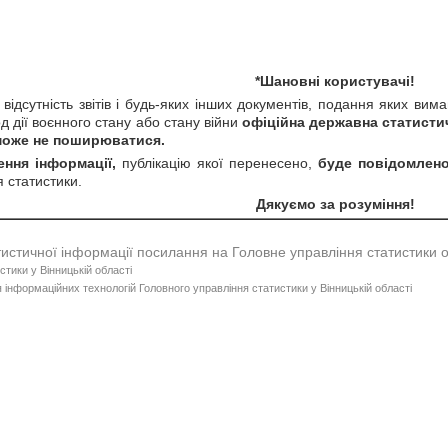
*Шановні користувачі!
відсутність звітів і будь-яких інших документів, подання яких вим
од дії воєнного стану або стану війни
офіційна державна статисти
 може не поширюватися.
ння інформації,
публікацію якої перенесено,
буде повідомлен
 статистики.
Дякуємо за розуміння!
тистичної інформації посилання на Головне управління статистики 
стики у Вінницькій області
 інформаційних технологій Головного управління статистики у Вінницькій області