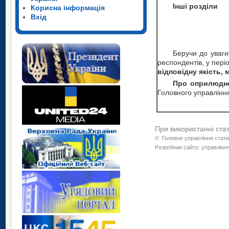
Інші розділи
Корисна інформація
Вхід
Беручи до уваги 
респондентів, у пері
відповідну якість,
Про оприлюдне
Головного управління
При використанні ста
©
Головне управління стати
Розробник сайту: управління