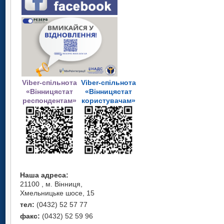
Viber-спільнота
Viber-спільнота
«Вінницястат
«Вінницястат
респондентам»
користувачам»
Наша адреса:
21100 , м. Вінниця,
Хмельницьке шосе, 15
тел:
(0432) 52 57 77
факс:
(0432) 52 59 96