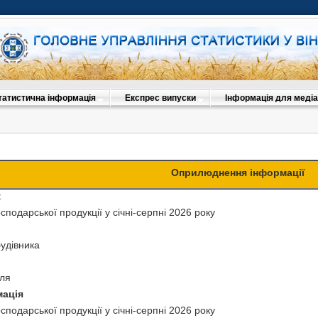
татистична інформація
Експрес випуски
Інформація для медіа
Оприлюднення інформації
к
осподарської продукції у січні-серпні 2026 року
удівника
еля
мація
осподарської продукції у січні-серпні 2026 року