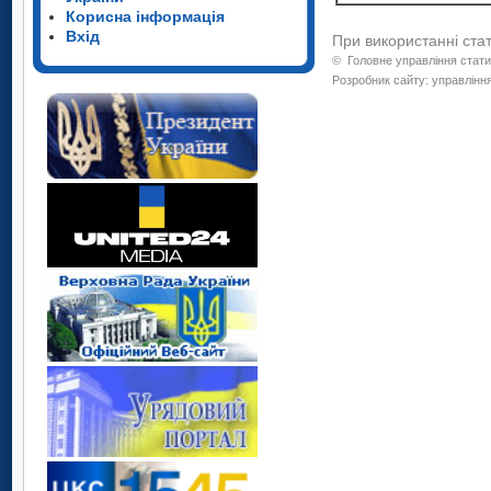
Корисна інформація
Вхід
При використанні ста
©
Головне управління стати
Розробник сайту: управління