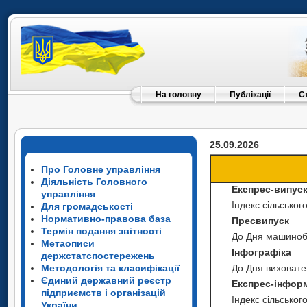
На головну
Публікації
С
25.09.2026
Про Головне управління
Діяльність Головного
Експрес-випус
управління
Індекс сільськог
Для громадськості
Нормативно-правова база
Пресвипуск
Термін подання звітності
До Дня машиноб
Метаописи
Інфографіка
держстатспостережень
Методологія та класифікації
До Дня виховат
Єдиний державний реєстр
Експрес-інфор
підприємств і організацій
Індекс сільськог
України