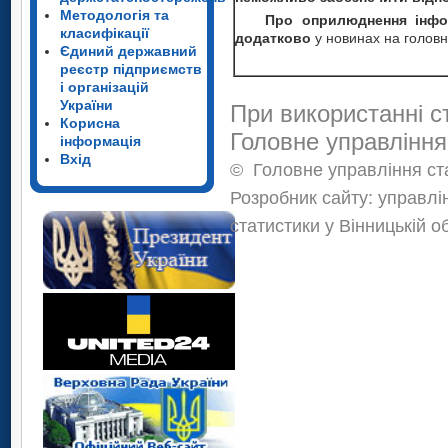
Методологія та
Про оприлюднення інфо
класифікації
додатково
у новинах на головн
Єдиний державний
реєстр підприємств
і організацій
України
При використанні с
Корисна
Головне управління
інформація
Вхід
©
Головне управління ста
Розробник сайту: управлі
статистики у Вінницькій о