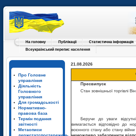
На головну
Публікації
Статистична інформація
Всеукраїнський перепис населення
21.08.2026
Про Головне
управління
Пресвипуск
Діяльність
Стан зовнішньої торгівлі 
Головного
управління
Для громадськості
Нормативно-
правова база
Термін подання
Беручи до уваги відсутні
звітності
вимагається відповідно до нор
Метаописи
воєнного стану або стану війн
держстатспостережень
неможливо забезпечити відпо