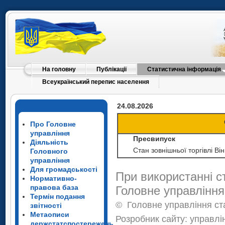
На головну
Публікації
Статистична інформація
Всеукраїнський перепис населення
24.08.2026
Про Головне
управління
Пресвипуск
Діяльність
Стан зовнішньої торгівлі Ві
Головного
управління
Для громадськості
При використанні с
Нормативно-
правова база
Головне управління
Термін подання
©
Головне управління ста
звітності
Метаописи
Розробник сайту: управлі
держстатспостережень