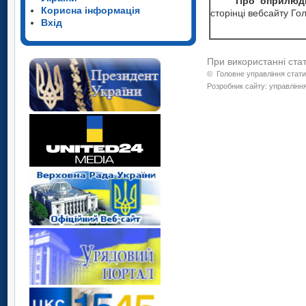
Про оприлюдн
Корисна інформація
сторінці вебсайту Го
Вхід
При використанні ста
©
Головне управління стати
Розробник сайту: управління