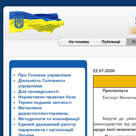
На головну
Публікації
С
22.07.2026
Про Головне управління
Діяльність Головного
управління
Пресвипуск
Для громадськості
Нормативно-правова база
Експорт Вінни
Термін подання звітності
Метаописи
держстатспостережень
Беручи до уваги
Методологія та класифікації
законодавства від р
Єдиний державний реєстр
щодо якої неможлив
підприємств і організацій
України