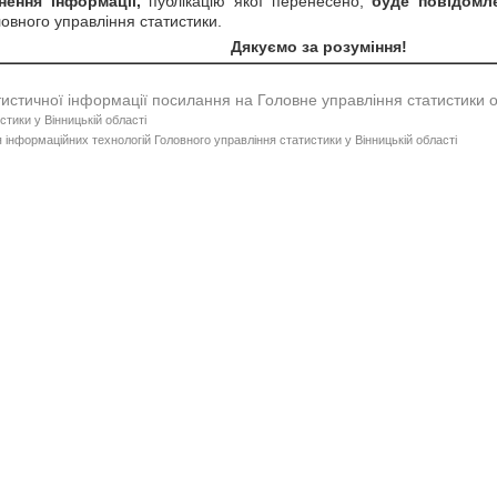
ення інформації,
публікацію якої перенесено,
буде повідомл
ловного управління статистики.
Дякуємо за розуміння!
тистичної інформації посилання на Головне управління статистики 
стики у Вінницькій області
 інформаційних технологій Головного управління статистики у Вінницькій області