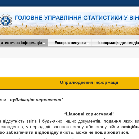
татистична інформація
Експрес випуски
Інформація для медіа
Оприлюднення інформації
ччини
публікацію перенесено*
*Шановні користувачі!
 відсутність звітів і будь-яких інших документів, подання яких 
еспондентів, у період дії воєнного стану або стану війни
офіційн
о забезпечити відповідну якість, може не поширюватися.