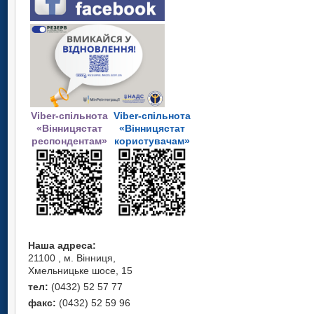
Viber-спільнота
Viber-спільнота
«Вінницястат
«Вінницястат
респондентам»
користувачам»
Наша адреса:
21100 , м. Вінниця,
Хмельницьке шосе, 15
тел:
(0432) 52 57 77
факс:
(0432) 52 59 96