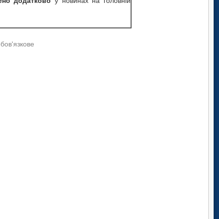
ено додатково
у новинах на головній
обов'язкове