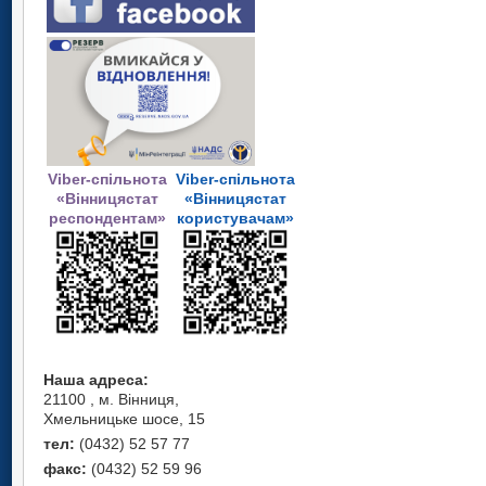
Viber-спільнота
Viber-спільнота
«Вінницястат
«Вінницястат
респондентам»
користувачам»
Наша адреса:
21100 , м. Вінниця,
Хмельницьке шосе, 15
тел:
(0432) 52 57 77
факс:
(0432) 52 59 96