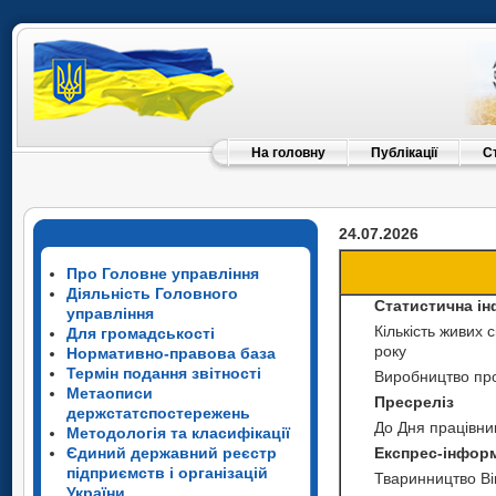
На головну
Публікації
С
24.07.2026
Про Головне управління
Діяльність Головного
Статистична і
управління
Кількість живих 
Для громадськості
року
Нормативно-правова база
Термін подання звітності
Виробництво про
Метаописи
Пресреліз
держстатспостережень
До Дня працівник
Методологія та класифікації
Єдиний державний реєстр
Експрес-інфор
підприємств і організацій
Тваринництво Ві
України