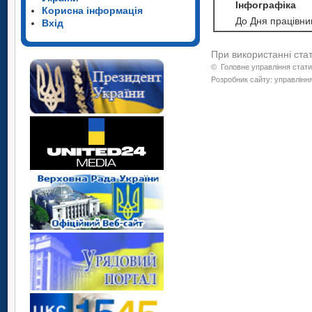
Інфографіка
Корисна інформація
До Дня працівник
Вхід
При використанні ста
©
Головне управління стати
Розробник сайту: управління