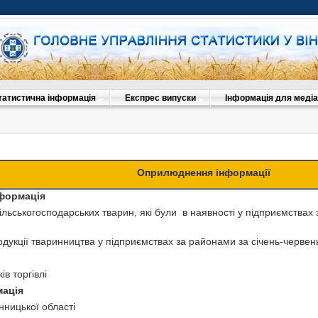
татистична інформація
Експрес випуски
Інформація для медіа
Оприлюднення інформації
нформація
сільськогосподарських тварин, які були в наявності у підприємствах
дукції тваринництва у підприємствах за районами за січень-червен
ів торгівлі
мація
нницької області