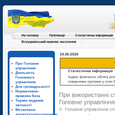
На головну
Публікації
Статистична інформація
Всеукраїнський перепис населення
19.06.2026
Про Головне
управління
Статистична інформація
Діяльність
Індекс фізичного обсягу роз
Головного
товарними групами у січні-
управління
Для громадськості
Нормативно-
При використанні с
правова база
Термін подання
Головне управління
звітності
©
Головне управління ста
Метаописи
держстатспостережень