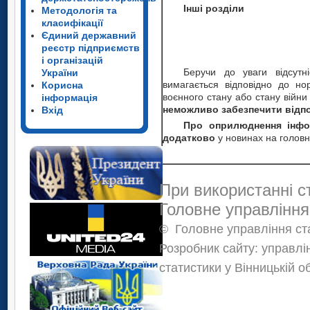
Інші розділи
Методологія та
класифікації
Єдиний державний
реєстр підприємств
і організацій
Беручи до уваги відсутні
України
вимагається відповідно до нор
Корисна
воєнного стану або стану війн
інформація
неможливо забезпечити відпо
Вхід
Про оприлюднення інфо
додатково
у новинах на головн
При використанні с
Головне управління
©
Головне управління ста
Розробник сайту: управлі
статистики у Вінницькій о