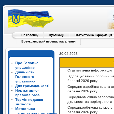
На головну
Публікації
Статистична інформація
Всеукраїнський перепис населення
30.04.2026
Про Головне
управління
Статистична інформація
Діяльність
Відпрацьований робочий час
Головного
березні 2026 року
управління
Для громадськості
Середня заробітна плата шт
Нормативно-
березні 2026 року
правова база
Середньомісячна заробітна
Термін подання
діяльності за період з почат
звітності
Середньооблікова кількість 
Метаописи
березні 2026 року
держстатспостережень