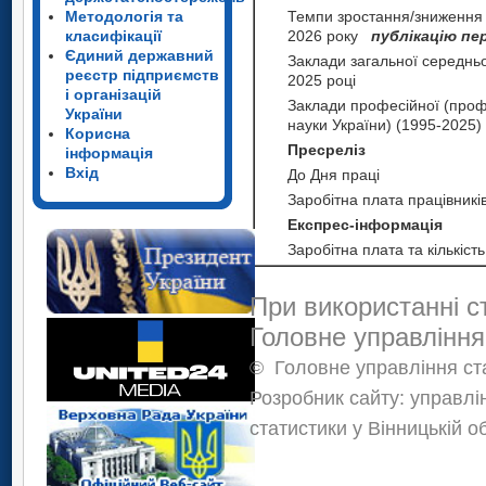
Методологія та
Темпи зростання/зниження н
класифікації
2026 року
публікацію пе
Єдиний державний
Заклади загальної середньої
реєстр підприємств
2025 році
і організацій
Заклади професійної (профес
України
науки України) (1995-2025)
Корисна
Пресреліз
інформація
Вхід
До Дня праці
Заробітна плата працівників
Експрес-інформація
Заробітна плата та кількість
При використанні с
Головне управління
©
Головне управління ста
Розробник сайту: управлі
статистики у Вінницькій о