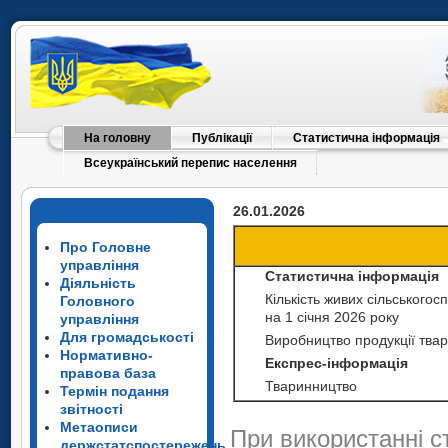
На головну
Публікації
Статистична інформація
Всеукраїнський перепис населення
26.01.2026
Про Головне
управління
Статистична інформація
Діяльність
Кількість живих сільського
Головного
на 1 січня 2026 року
управління
Для громадськості
Виробництво продукції твар
Нормативно-
Експрес-інформація
правова база
Тваринництво
Термін подання
звітності
Метаописи
При використанні с
держстатспостережень