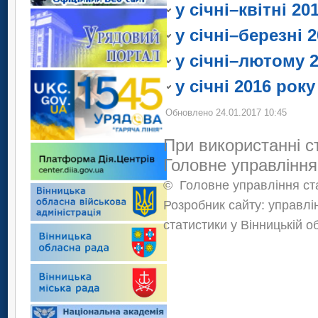
авіаційний
метрополітенівський
у січні–квітні 20
водний
трамвайний
тролейбусний
авіаційний
метрополітенівський
у січні–березні 
трамвайний
тролейбусний
метрополітенівський
у січні–лютому 
трамвайний
метрополітенівський
у січні 2016 року
Обновлено 24.01.2017 10:45
При використанні с
Головне управління
©
Головне управління ста
Розробник сайту: управлі
статистики у Вінницькій о