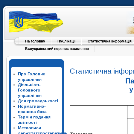
На головну
Публікації
Статистична інформація
Всеукраїнський перепис населення
Статистична інфор
Про Головне
управління
Па
Діяльність
у
Головного
управління
Для громадськості
Нормативно-
правова база
Термін подання
звітності
Метаописи
держстатспостережень