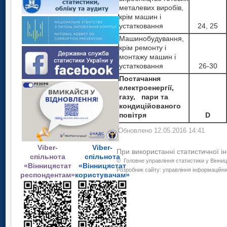
металевих виробів,
крім машин і
устатковання
24, 25
Машинобудування,
крім ремонту і
монтажу машин і
устатковання
26-30
Постачання
електроенергії,
газу, пари та
кондиційованого
повітря
D
Обновлено 12.05.2016 14:41
Viber-
Viber-
При використанні статистичної і
спільнота
спільнота
©
Головне управління статистики у Вінниц
«Вінницястат
«Вінницястат
Розробник сайту: управління інформаційних
респондентам»
користувачам»