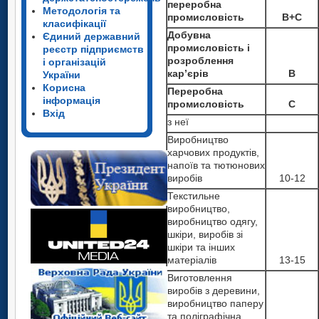
переробна
Методологія та
промисловість
B+C
класифікації
Добувна
Єдиний державний
промисловість і
реєстр підприємств
розроблення
і організацій
кар’єрів
B
України
Корисна
Переробна
інформація
промисловість
С
Вхід
з неї
Виробництво
харчових продуктів,
напоїв та тютюнових
виробів
10-12
Текстильне
виробництво,
виробництво одягу,
шкіри, виробів зі
шкіри та інших
матеріалів
13-15
Виготовлення
виробів з деревини,
виробництво паперу
та поліграфічна