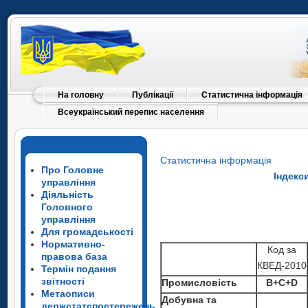
На головну
Публікації
Статистична інформація
Всеукраїнський перепис населення
Статистична інформація
Про Головне
Індекс
управління
Діяльність
Головного
управління
Для громадськості
Нормативно-
Код за
правова база
КВЕД-2010
Термін подання
звітності
Промисловість
B+C+D
Метаописи
Добувна та
держстатспостережень