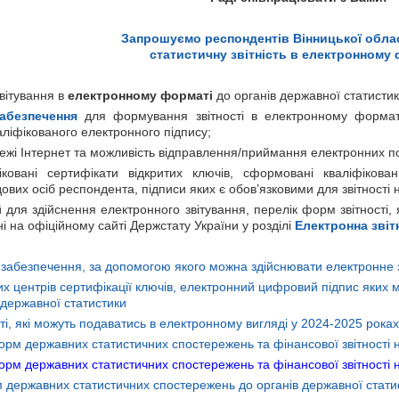
Запрошуємо респондентів Вінницької обла
статистичну звітність в електронному
вітування в
електронному форматі
до органів державної статисти
абезпечення
для формування звітності в електронному формат
ліфікованого електронного підпису;
режі Інтернет та можливість відправлення/приймання електронних 
фіковані сертифікати відкритих ключів, сформовані кваліфіко
вих осіб респондента, підписи яких є обов’язковими для звітності н
й для здійснення електронного звітування, перелік форм звітност
 на офіційному сайті Держстату України у розділі
Електронна звіт
 забезпечення, за допомогою якого можна здійснювати електронне 
х центрів сертифікації ключів, електронний цифровий підпис яких 
 державної статистики
ті, які можуть подаватись в електронному вигляді у 2024-2025 роках
м державних статистичних спостережень та фінансової звітності н
м державних статистичних спостережень та фінансової звітності н
 державних статистичних спостережень до органів державної статис