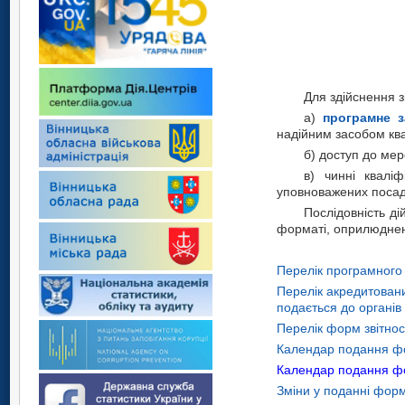
Для здійснення з
а)
програмне з
надійним засобом ква
б) доступ до ме
в) чинні квалі
уповноважених посадо
Послідовність ді
форматі, оприлюднені
Перелік програмного
Перелік акредитовани
подається до органів
Перелік форм звітнос
Календар подання фор
Календар подання фор
Зміни у поданні форм