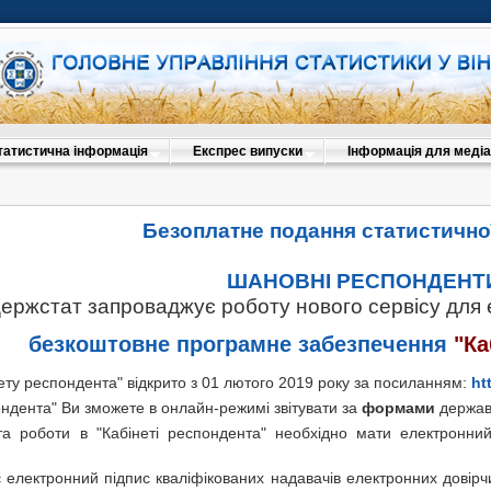
татистична інформація
Експрес випуски
Інформація для медіа
Безоплатне подання статистичної
ШАНОВНІ РЕСПОНДЕНТ
ержстат запроваджує роботу нового сервісу для 
безкоштовне програмне забезпечення
"Ка
ету респондента" відкрито з 01 лютого 2019 року за посиланням:
ht
ондента" Ви зможете в онлайн-режимі звітувати за
формами
державн
та роботи в "Кабінеті респондента" необхідно мати електронни
 електронний підпис кваліфікованих надавачів електронних довірчи