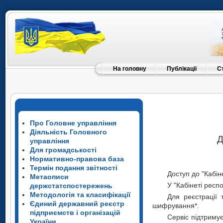
На головну
Публікації
С
Про Головне управління
Діяльність Головного
Д
управління
Для громадськості
Нормативно-правова база
Термін подання звітності
Доступ до "Кабін
Метаописи
У "Кабінеті респ
держстатспостережень
Методологія та класифікації
Для реєстрації 
Єдиний державний реєстр
шифрування*.
підприємств і організацій
Сервіс підтримує
України