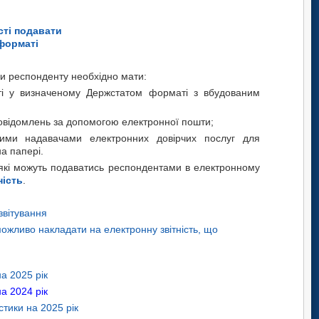
сті подавати
 форматі
ки респонденту необхідно мати:
і у визначеному Держстатом форматі з вбудованим
повідомлень за допомогою електронної пошти;
ваними надавачами електронних довірчих послуг для
а папері.
і, які можуть подаватись респондентами в електронному
ність
.
звітування
можливо накладати на електронну звітність, що
а 2025 рік
а 2024 рік
тики на 2025 рік