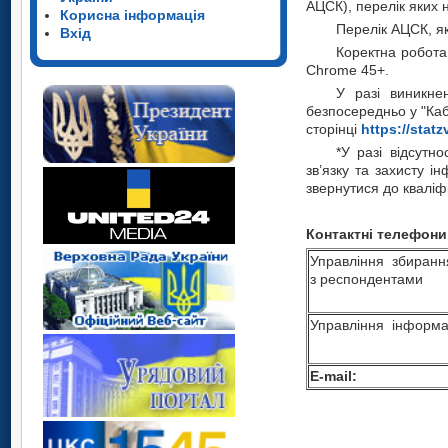
АЦСК), перелік яких
Корисна інформація
Перелік АЦСК, як
Вхід
Коректна робота 
Chrome 45+.
У разі виникне
безпосередньо у "Каб
сторінці
http
s
://
statzv
*У разі відсутн
зв’язку та захисту 
звернутися до кваліф
Контактні телефони
Управління збирання,
з респондентами
Управління інформац
E-mail: