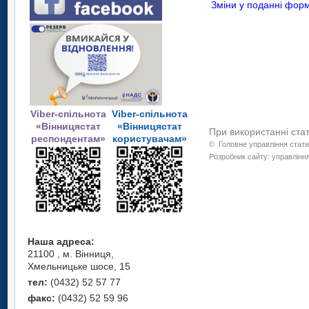
Зміни у поданні форм
Viber-спільнота
Viber-спільнота
«Вінницястат
«Вінницястат
При використанні ста
респондентам»
користувачам»
©
Головне управління стати
Розробник сайту: управління
Наша адреса:
21100 , м. Вінниця,
Хмельницьке шосе, 15
тел:
(0432) 52 57 77
факс:
(0432) 52 59 96