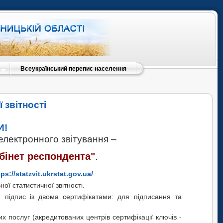
Всеукраїнський перепис населення
 звітності
И!
електронного звітування –
бінет респондента"
.
tp
s
://
statzvit
.
ukrstat
.
gov.ua/
.
ої статистичної звітності.
й підпис із двома сертифікатами: для підписання та
х послуг (акредитованих центрів сертифікації ключів -