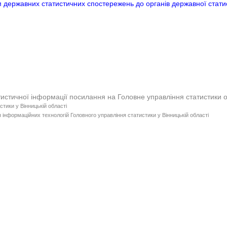
 державних статистичних спостережень до органів державної статис
тистичної інформації посилання на Головне управління статистики 
стики у Вінницькій області
 інформаційних технологій Головного управління статистики у Вінницькій області