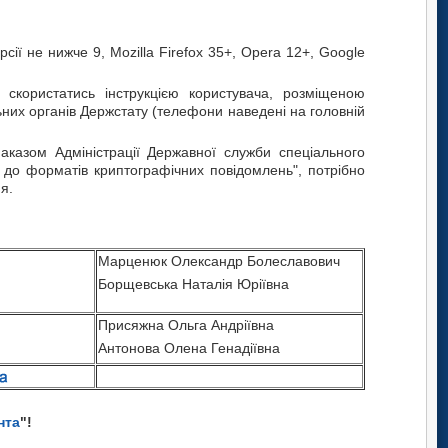
сії не нижче 9, Mozilla Firefox 35+, Opera 12+, Google
скористатись інструкцією користувача, розміщеною
ьних органів Держстату (телефони наведені на головній
наказом Адміністрації Державної служби спеціального
 до форматів криптографічних повідомлень", потрібно
я.
Марценюк Олександр Болеславович
Борщевська Наталія Юріївна
Присяжна Ольга Андріївна
Антонова Олена Генадіївна
нта
"!