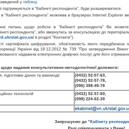
 наведений у
таблиці
.
і підтримуються в "Кабінеті респондента", буде розширюватися.
в "Кабінеті респондента" можлива в браузерах Internet Explorer вер
ння питань щодо роботи в "Кабінеті респондента" Ви можете 
інеті респондента", або звернутись за консультацією до територіал
it
.
ukrstat
.
gov.ua/
в розділі "Контакти").
ості сертифіката шифрування, обов’язковість якого передбачена 
інформації України від 18.12.2012 № 739 "Про затвердження Вимог
ікованого надавача електронних довірчих послуг для його отриманн
 щодо надання консультативно-методологічної допомоги:
 підготовки даних та взаємодії
(0432) 52-57-63,
(0432) 52-57-78,
(096) 398-49-78
ійних технологій
(0432)
52-57-
60
,
(09
8
)
224
-
62
-
39
Запрошуємо до "
Кабінету респонде
Раді співпрацювати з Вами!